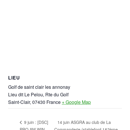
LIEU
Golf de saint clair les annonay
Lieu dit Le Pelou, Rte du Golf
Saint-Clair
,
07430
France
+ Google Map
14 juin ASGRA au club de La
9 juin : [DSC]
PRO AM WIN
Commanderie (stableford 1&2ème