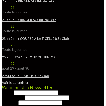
7 août : le RINGER SCORE de l’été
Août
21
Toute la journée
21 août : le RINGER SCORE de l’été
Août
23
Toute la journée
23 août : la COURSE A LA FICELLE à St Clair
Août
25
Toute la journée
25 aout 2026 : le JOUR DU SENIOR
Août
29
août 29
-
août 30
29/30 août : US KIDS à St Clair
Voir le calendrier
S'abonner à la Newsletter
Prénom
Nom de famille
Mon Email