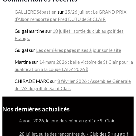
GALLIERE Sébastien
sur
25/26 juillet : Le GRAND PRIX
d’Albon remporté par Fred DUTU de St CLAIR
Guigal martine
sur
18 juillet : sortie du club au golf des
Etangs.
Guigal
sur
Les dernières pages mises à jour sur le site
Martine
sur
14 mars 2026 : belle victoire de St Clair pour la
qualification à la coupe LADY 2026 🍾
CHIRADE MARC
sur
8 février 2026 : Assemblée Générale
de l’AS du golf de Saint Clair.
Nos dernières actualités
4 aout 2026, le jour du senior au golf de St Clair
28 juillet, suite des rencontres du « Club des 5 » au golf