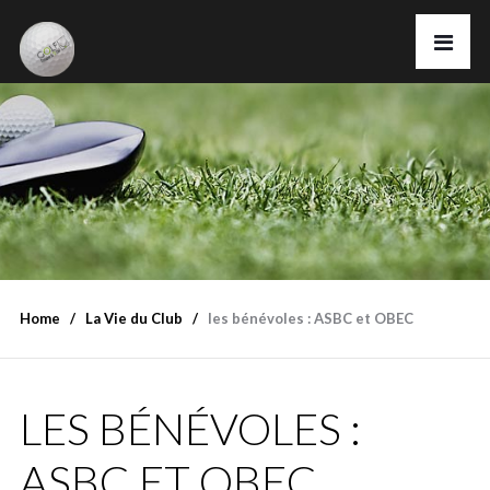
Home
La Vie du Club
les bénévoles : ASBC et OBEC
LES BÉNÉVOLES :
ASBC ET OBEC