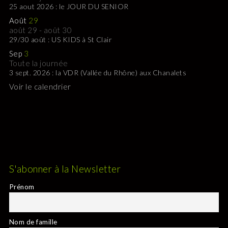
25 aout 2026 : le JOUR DU SENIOR
Août
29
août 29
-
août 30
29/30 août : US KIDS à St Clair
Sep
3
Toute la journée
3 sept. 2026 : la VDR (Vallée du Rhône) aux Chanalets
Voir le calendrier
S'abonner à la Newsletter
Prénom
Nom de famille