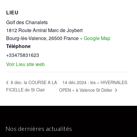
LIEU
Golf des Chanalets
1812 Route Amiral Marc de Joybert
Bourg-lès-Valence
,
26500
France
+ Google Map
Téléphone
+33475831623
Voir Lieu site web
14 déc.2024 : les « HIVERNALES
8 déc. la COURSE A LA
FICELLE de St Clair
OPEN » à Valence St Didier
Nos dernières actualités