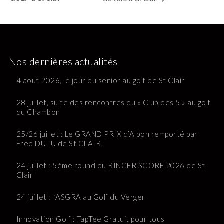
Nos dernières actualités
4 aout 2026, le jour du senior au golf de St Clair
28 juillet, suite des rencontres du « Club des 5 » au golf
du Chambon
25/26 juillet : Le GRAND PRIX d’Albon remporté par
Fred DUTU de St CLAIR
24 juillet : 5ème round du RINGER SCORE 2026 de St
Clair
24 juillet : l’ASGRA au Golf du Verger
Innovation Golf : TapTee Gratuit pour tous