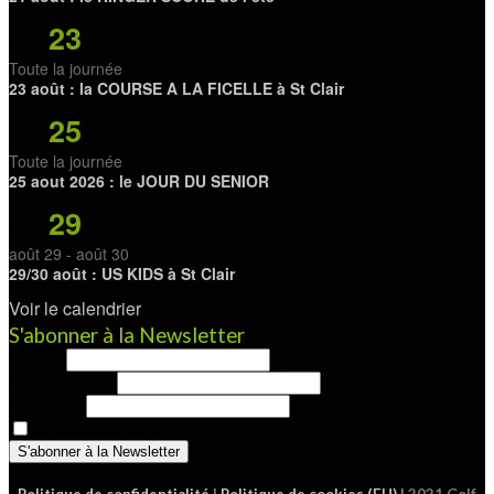
23
Août
Toute la journée
23 août : la COURSE A LA FICELLE à St Clair
25
Août
Toute la journée
25 aout 2026 : le JOUR DU SENIOR
29
Août
août 29
-
août 30
29/30 août : US KIDS à St Clair
Voir le calendrier
S'abonner à la Newsletter
Prénom
Nom de famille
Mon Email
Je m'abonne à cette Newsletter