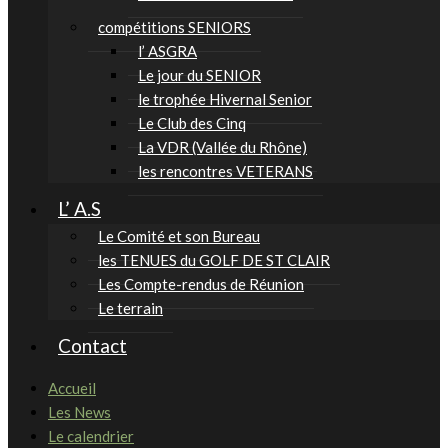
compétitions SENIORS
l’ ASGRA
Le jour du SENIOR
le trophée Hivernal Senior
Le Club des Cinq
La VDR (Vallée du Rhône)
les rencontres VETERANS
L’ A.S
Le Comité et son Bureau
les TENUES du GOLF DE ST CLAIR
Les Compte-rendus de Réunion
Le terrain
Contact
Accueil
Les News
Le calendrier