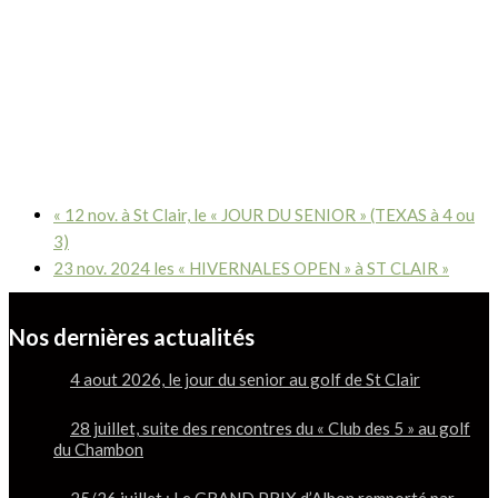
«
12 nov. à St Clair, le « JOUR DU SENIOR » (TEXAS à 4 ou
3)
23 nov. 2024 les « HIVERNALES OPEN » à ST CLAIR
»
Nos dernières actualités
4 aout 2026, le jour du senior au golf de St Clair
28 juillet, suite des rencontres du « Club des 5 » au golf
du Chambon