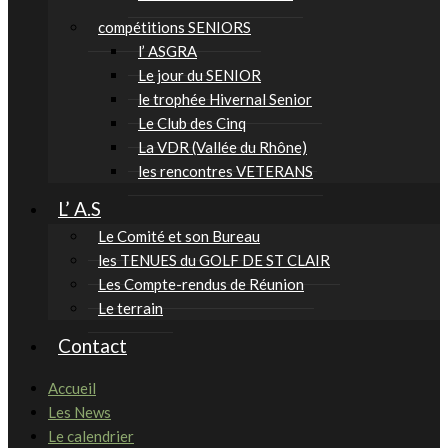
compétitions SENIORS
l’ ASGRA
Le jour du SENIOR
le trophée Hivernal Senior
Le Club des Cinq
La VDR (Vallée du Rhône)
les rencontres VETERANS
L’ A.S
Le Comité et son Bureau
les TENUES du GOLF DE ST CLAIR
Les Compte-rendus de Réunion
Le terrain
Contact
Accueil
Les News
Le calendrier