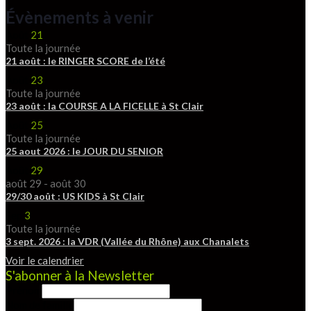
Évènements à venir
Août
21
Toute la journée
21 août : le RINGER SCORE de l’été
Août
23
Toute la journée
23 août : la COURSE A LA FICELLE à St Clair
Août
25
Toute la journée
25 aout 2026 : le JOUR DU SENIOR
Août
29
août 29
-
août 30
29/30 août : US KIDS à St Clair
Sep
3
Toute la journée
3 sept. 2026 : la VDR (Vallée du Rhône) aux Chanalets
Voir le calendrier
S'abonner à la Newsletter
Prénom
Nom de famille