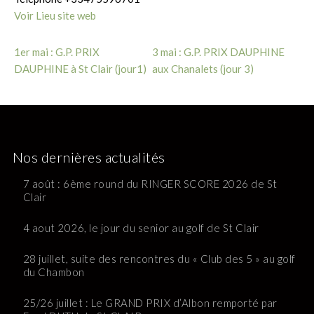
Voir Lieu site web
1er mai : G.P. PRIX
3 mai : G.P. PRIX DAUPHINE
DAUPHINE à St Clair (jour1)
aux Chanalets (jour 3)
Nos dernières actualités
7 août : 6ème round du RINGER SCORE 2026 de St
Clair
4 aout 2026, le jour du senior au golf de St Clair
28 juillet, suite des rencontres du « Club des 5 » au golf
du Chambon
25/26 juillet : Le GRAND PRIX d’Albon remporté par