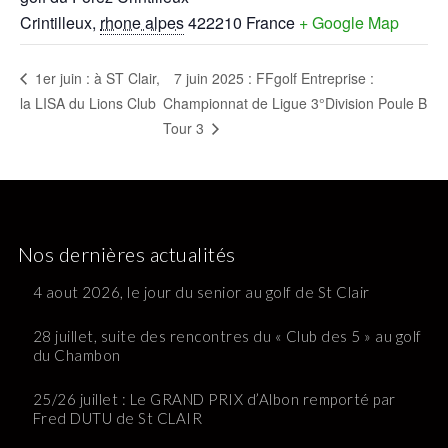
Crintilleux
,
rhone alpes
422210
France
+ Google Map
7 juin 2025 : FFgolf Entreprise :
1er juin : à ST Clair,
la LISA du Lions Club
Championnat de Ligue 3°Division Poule B
Tour 3
Nos dernières actualités
4 aout 2026, le jour du senior au golf de St Clair
28 juillet, suite des rencontres du « Club des 5 » au golf
du Chambon
25/26 juillet : Le GRAND PRIX d’Albon remporté par
Fred DUTU de St CLAIR