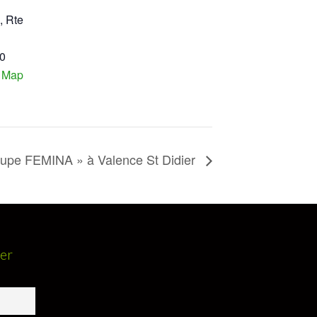
, Rte
0
 Map
oupe FEMINA » à Valence St Didier
ter