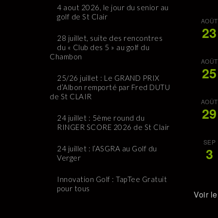
4 aout 2026, le jour du senior au
golf de St Clair
AOÛT
23
28 juillet, suite des rencontres
du « Club des 5 » au golf du
Chambon
AOÛT
25
25/26 juillet : Le GRAND PRIX
d’Albon remporté par Fred DUTU
de St CLAIR
AOÛT
29
24 juillet : 5ème round du
RINGER SCORE 2026 de St Clair
SEP
24 juillet : l’ASGRA au Golf du
3
Verger
Innovation Golf : TapTee Gratuit
pour tous
Voir l