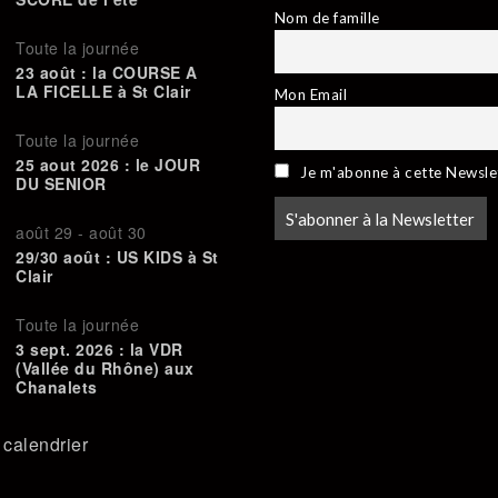
Nom de famille
Toute la journée
23 août : la COURSE A
LA FICELLE à St Clair
Mon Email
Toute la journée
25 aout 2026 : le JOUR
Je m'abonne à cette Newsle
DU SENIOR
août 29
-
août 30
29/30 août : US KIDS à St
Clair
Toute la journée
3 sept. 2026 : la VDR
(Vallée du Rhône) aux
Chanalets
e calendrier