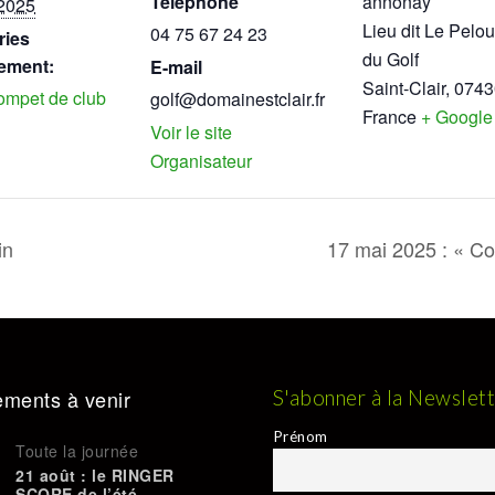
Téléphone
annonay
2025
Lieu dit Le Pelou
04 75 67 24 23
ries
du Golf
ement:
E-mail
Saint-Clair
,
0743
ompet de club
golf@domainestclair.fr
France
+ Google
Voir le site
Organisateur
in
17 mai 2025 : « C
ments à venir
S'abonner à la Newslet
Prénom
Toute la journée
21 août : le RINGER
SCORE de l’été