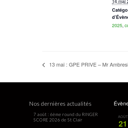
16 mai 
Catégo
d’Évèn
2025
,
c
13 mai : GPE PRIVE – Mr Ambres
Évène
Nos dernières actualités
7 août : 6ème round du RINGER
AOÛT
SCORE 2026 de St Clair
21