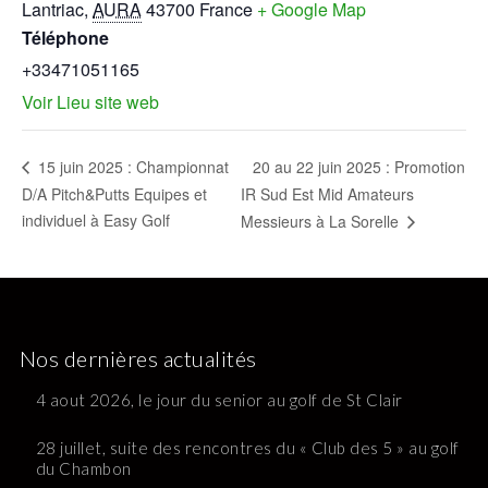
Lantriac
,
AURA
43700
France
+ Google Map
Téléphone
+33471051165
Voir Lieu site web
20 au 22 juin 2025 : Promotion
15 juin 2025 : Championnat
D/A Pitch&Putts Equipes et
IR Sud Est Mid Amateurs
individuel à Easy Golf
Messieurs à La Sorelle
Nos dernières actualités
4 aout 2026, le jour du senior au golf de St Clair
28 juillet, suite des rencontres du « Club des 5 » au golf
du Chambon