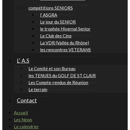
compétitions SENIORS
l’ ASGRA
Le jour du SENIOR
le trophée Hivernal Senior
Le Club des Cinq
La VDR (Vallée du Rhône)
les rencontres VETERANS
L’ A.S
Le Comité et son Bureau
les TENUES du GOLF DE ST CLAIR
Les Compte-rendus de Réunion
Le terrain
Contact
Accueil
Les News
Le calendrier