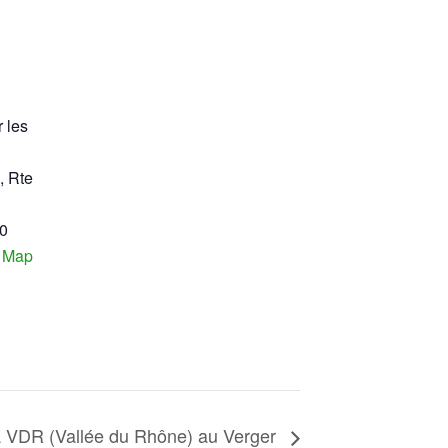
r les
, Rte
0
 Map
 la VDR (Vallée du Rhône) au Verger