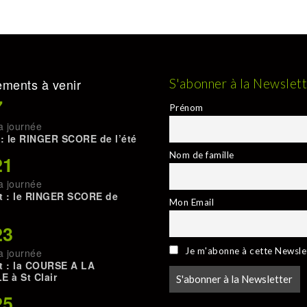
ments à venir
S'abonner à la Newslet
7
Prénom
a journée
 : le RINGER SCORE de l’été
Nom de famille
21
a journée
t : le RINGER SCORE de
Mon Email
23
Je m'abonne à cette Newsle
a journée
t : la COURSE A LA
E à St Clair
25