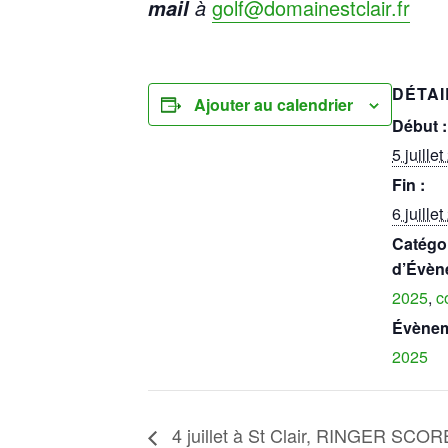
à
golf@domainestclair.fr
mail
DÉTAI
Ajouter au calendrier
Début :
5 juille
Fin :
6 juille
Catégo
d’Évèn
2025
,
c
Évènem
2025
4 juillet à St Clair, RINGER SCORE