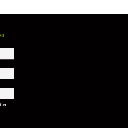
ter
tter