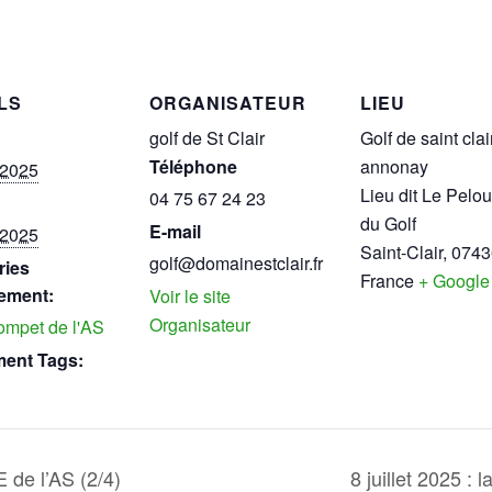
LS
ORGANISATEUR
LIEU
golf de St Clair
Golf de saint clai
Téléphone
annonay
t 2025
Lieu dit Le Pelou
04 75 67 24 23
du Golf
E-mail
t 2025
Saint-Clair
,
0743
golf@domainestclair.fr
ries
France
+ Google
ement:
Voir le site
Organisateur
ompet de l'AS
ent Tags:
 de l’AS (2/4)
8 juillet 2025 :