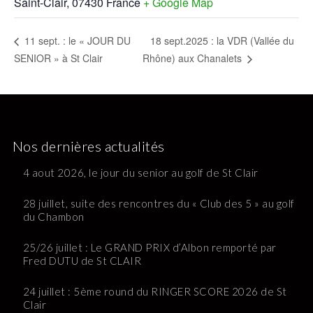
Saint-Clair
,
07430
France
+ Google Map
18 sept.2025 : la VDR (Vallée du
11 sept. : le « JOUR DU
SENIOR » à St Clair
Rhône) aux Chanalets
Nos dernières actualités
4 aout 2026, le jour du senior au golf de St Clair
28 juillet, suite des rencontres du « Club des 5 » au golf
du Chambon
25/26 juillet : Le GRAND PRIX d’Albon remporté par
Fred DUTU de St CLAIR
24 juillet : 5ème round du RINGER SCORE 2026 de St
Clair