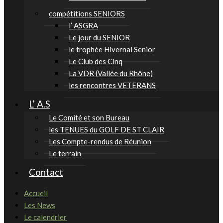
compétitions SENIORS
l’ ASGRA
Le jour du SENIOR
le trophée Hivernal Senior
Le Club des Cinq
La VDR (Vallée du Rhône)
les rencontres VETERANS
L’ A.S
Le Comité et son Bureau
les TENUES du GOLF DE ST CLAIR
Les Compte-rendus de Réunion
Le terrain
Contact
Accueil
Les News
Le calendrier