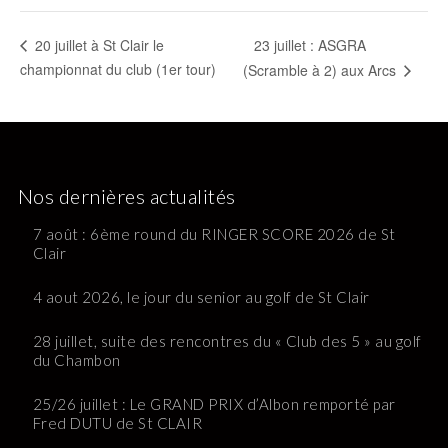
23 juillet : ASGRA
20 juillet à St Clair le
championnat du club (1er tour)
(Scramble à 2) aux Arcs
Nos dernières actualités
7 août : 6ème round du RINGER SCORE 2026 de St
Clair
4 aout 2026, le jour du senior au golf de St Clair
28 juillet, suite des rencontres du « Club des 5 » au golf
du Chambon
25/26 juillet : Le GRAND PRIX d’Albon remporté par
Fred DUTU de St CLAIR