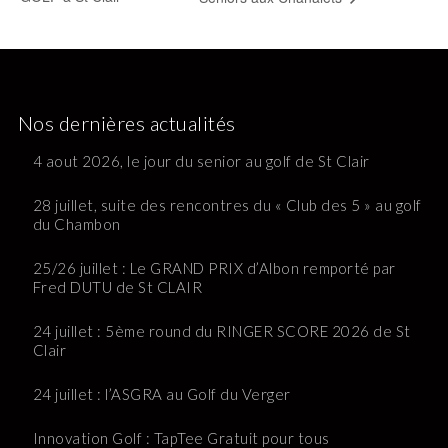
Nos dernières actualités
4 aout 2026, le jour du senior au golf de St Clair
28 juillet, suite des rencontres du « Club des 5 » au golf
du Chambon
25/26 juillet : Le GRAND PRIX d’Albon remporté par
Fred DUTU de St CLAIR
24 juillet : 5ème round du RINGER SCORE 2026 de St
Clair
24 juillet : l’ASGRA au Golf du Verger
Innovation Golf : TapTee Gratuit pour tous