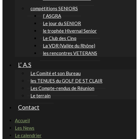
compétitions SENIORS
l’ ASGRA
Le jour du SENIOR
le trophée Hivernal Senior
Le Club des Cinq
La VDR (Vallée du Rhône)
les rencontres VETERANS
L’ A.S
Le Comité et son Bureau
les TENUES du GOLF DE ST CLAIR
Les Compte-rendus de Réunion
Le terrain
Contact
Accueil
Les News
Le calendrier