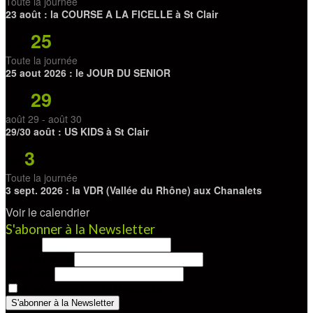
Toute la journée
23 août : la COURSE A LA FICELLE à St Clair
25
Août
Toute la journée
25 aout 2026 : le JOUR DU SENIOR
29
Août
août 29
-
août 30
29/30 août : US KIDS à St Clair
3
Sep
Toute la journée
3 sept. 2026 : la VDR (Vallée du Rhône) aux Chanalets
Voir le calendrier
S'abonner à la Newsletter
Prénom
Nom de famille
Mon Email
Je m'abonne à cette Newsletter