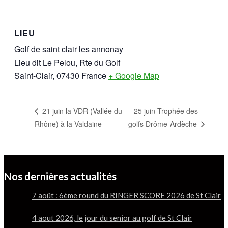
LIEU
Golf de saint clair les annonay
Lieu dit Le Pelou, Rte du Golf
Saint-Clair
,
07430
France
+ Google Map
25 juin Trophée des
21 juin la VDR (Vallée du
Rhône) à la Valdaine
golfs Drôme-Ardèche
Nos dernières actualités
7 août : 6ème round du RINGER SCORE 2026 de St Clair
4 aout 2026, le jour du senior au golf de St Clair