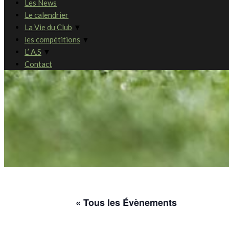
Les News
Le calendrier
La Vie du Club
▼
les compétitions
▼
L’ A.S
▼
Contact
« Tous les Évènements