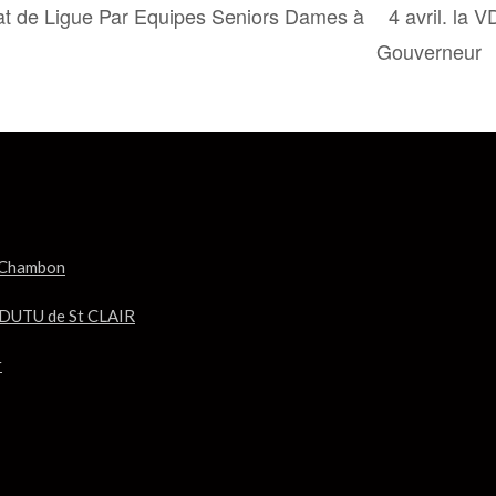
at de Ligue Par Equipes Seniors Dames à
4 avril. la 
Gouverneur
du Chambon
d DUTU de St CLAIR
r