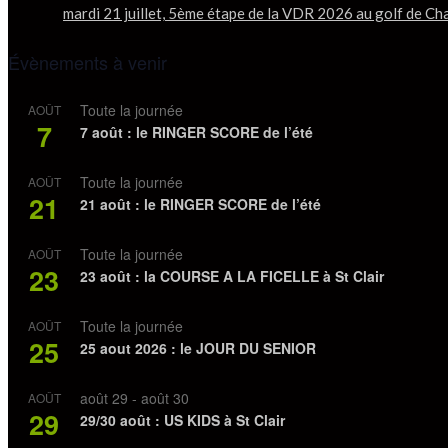
mardi 21 juillet, 5ème étape de la VDR 2026 au golf de Ch
Évènements à venir
Toute la journée
AOÛT
7
7 août : le RINGER SCORE de l’été
Toute la journée
AOÛT
21
21 août : le RINGER SCORE de l’été
Toute la journée
AOÛT
23
23 août : la COURSE A LA FICELLE à St Clair
Toute la journée
AOÛT
25
25 aout 2026 : le JOUR DU SENIOR
août 29
-
août 30
AOÛT
29
29/30 août : US KIDS à St Clair