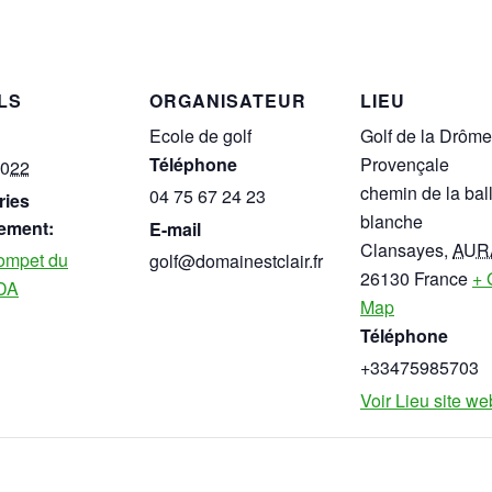
LS
ORGANISATEUR
LIEU
Ecole de golf
Golf de la Drôme
Téléphone
Provençale
2022
chemin de la bal
04 75 67 24 23
ries
blanche
ement:
E-mail
Clansayes
,
AUR
ompet du
golf@domainestclair.fr
26130
France
+ 
 DA
Map
Téléphone
+33475985703
Voir Lieu site we