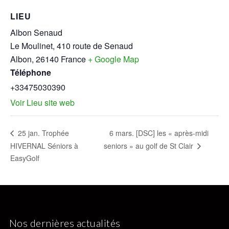
LIEU
Albon Senaud
Le Moulinet, 410 route de Senaud
Albon
,
26140
France
+ Google Map
Téléphone
+33475030390
Voir Lieu site web
6 mars. [DSC] les « après-midi
25 jan. Trophée
HIVERNAL Séniors à
seniors » au golf de St Clair
EasyGolf
Nos dernières actualités