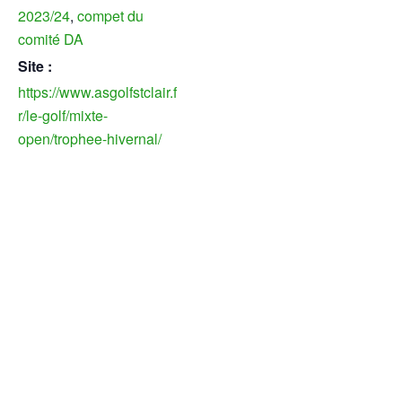
2023/24
,
compet du
comité DA
Site :
https://www.asgolfstclair.f
r/le-golf/mixte-
open/trophee-hivernal/