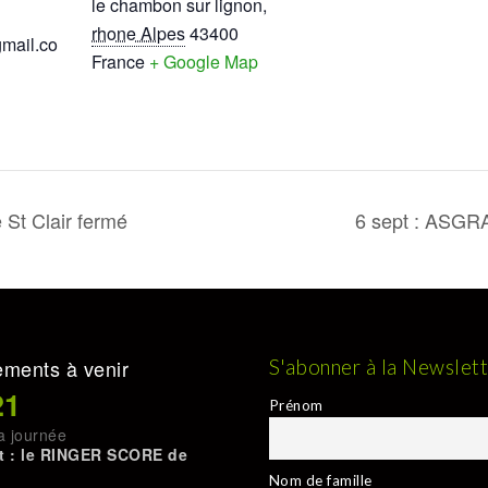
le chambon sur lignon
,
rhone Alpes
43400
gmail.co
France
+ Google Map
 St Clair fermé
6 sept : ASGRA
ments à venir
S'abonner à la Newslet
21
Prénom
a journée
t : le RINGER SCORE de
Nom de famille