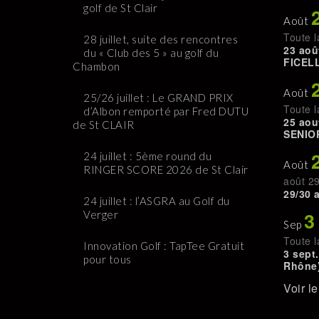
golf de St Clair
Août
Toute l
28 juillet, suite des rencontres
23 aoû
du « Club des 5 » au golf du
FICELL
Chambon
Août
25/26 juillet : Le GRAND PRIX
Toute l
d’Albon remporté par Fred DUTU
25 aou
de St CLAIR
SENIO
24 juillet : 5ème round du
Août
RINGER SCORE 2026 de St Clair
août 2
29/30 
24 juillet : l’ASGRA au Golf du
3
Verger
Sep
Toute l
Innovation Golf : TapTee Gratuit
3 sept
pour tous
Rhône)
Voir l