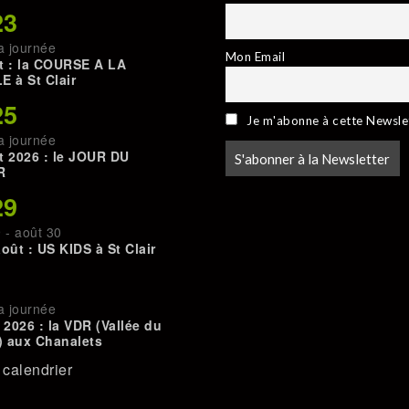
23
a journée
Mon Email
t : la COURSE A LA
E à St Clair
25
Je m'abonne à cette Newsle
a journée
t 2026 : le JOUR DU
R
29
9
-
août 30
août : US KIDS à St Clair
a journée
. 2026 : la VDR (Vallée du
 aux Chanalets
e calendrier