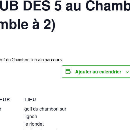
LUB DES 5 au Cham
mble à 2)
Ajouter au calendrier
EUR
LIEU
r
golf du chambon sur
lignon
le riondet