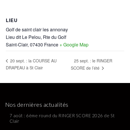
LIEU
Golf de saint clair les annonay
Lieu dit Le Pelou, Rte du Golf
Saint-Clair
,
07430
France
+ Google Map
25 sept. : le RINGER
20 sept. : la COURSE AU
DRAPEAU à St Clair
SCORE de l’été
Nos dernières actualités
7 août : 6ème round du RINGER SCORE 2026 de St
Clair