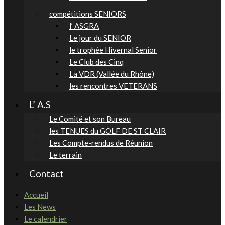
compétitions SENIORS
l’ ASGRA
Le jour du SENIOR
le trophée Hivernal Senior
Le Club des Cinq
La VDR (Vallée du Rhône)
les rencontres VETERANS
L’ A.S
Le Comité et son Bureau
les TENUES du GOLF DE ST CLAIR
Les Compte-rendus de Réunion
Le terrain
Contact
Accueil
Les News
Le calendrier