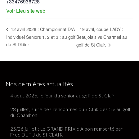
+33476936728
Voir Lieu site web
19 avril, coupe LADY :
12 avril 2026 : Championnat D/A
Individuel Seniors 1, 2 et 3 : au golf
Beaujolais vs Charmeil au
de St Didier
golf de St Clair.
Nos dernières actualités
4 aout 2026, le jour du senior au golf de St Clair
28 juillet, suite des rencontres du « Club des 5 » au golf
du Chambon
25/26 juillet : Le GRAND PRIX d’Albon remporté par
Fred DUTU de St CLAIR