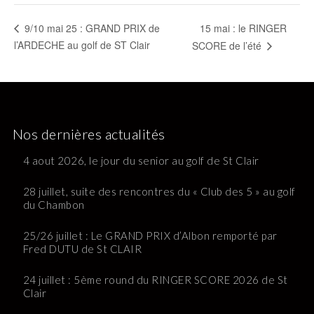
15 mai : le RINGER
9/10 mai 25 : GRAND PRIX de
l’ARDECHE au golf de ST Clair
SCORE de l’été
Nos dernières actualités
4 aout 2026, le jour du senior au golf de St Clair
28 juillet, suite des rencontres du « Club des 5 » au golf
du Chambon
25/26 juillet : Le GRAND PRIX d’Albon remporté par
Fred DUTU de St CLAIR
24 juillet : 5ème round du RINGER SCORE 2026 de St
Clair