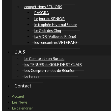
compétitions SENIORS
l’ ASGRA
Le jour du SENIOR
le trophée Hivernal Senior
Le Club des Cinq
La VDR (Vallée du Rhône)
les rencontres VETERANS
L’ A.S
Le Comité et son Bureau
les TENUES du GOLF DE ST CLAIR
Les Compte-rendus de Réunion
Le terrain
Contact
Accueil
Les News
Le calendrier