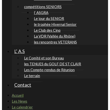
compétitions SENIORS
l’ ASGRA
Le jour du SENIOR
le trophée Hivernal Senior
Le Club des Cinq
La VDR (Vallée du Rhône)
les rencontres VETERANS
L’ A.S
Le Comité et son Bureau
les TENUES du GOLF DE ST CLAIR
Les Compte-rendus de Réunion
Le terrain
Contact
Accueil
Les News
Le calendrier