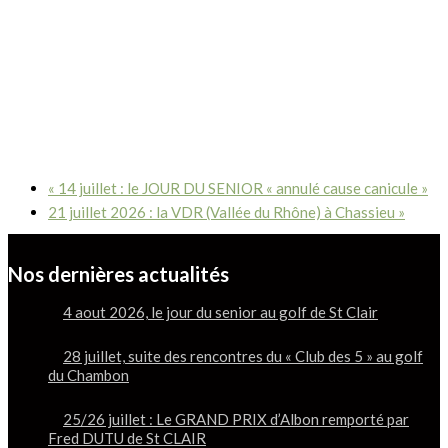
«
14 juillet : le JOUR DU SENIOR « annulé cause canicule »
21 juillet 2026 : la VDR (Vallée du Rhône) à Chassieu
»
Nos dernières actualités
4 aout 2026, le jour du senior au golf de St Clair
28 juillet, suite des rencontres du « Club des 5 » au golf
du Chambon
25/26 juillet : Le GRAND PRIX d’Albon remporté par
Fred DUTU de St CLAIR