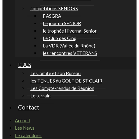
compétitions SENIORS
l’ ASGRA
Le jour du SENIOR
le trophée Hivernal Senior
Le Club des Cinq
La VDR (Vallée du Rhône)
les rencontres VETERANS
L’ A.S
Le Comité et son Bureau
les TENUES du GOLF DE ST CLAIR
Les Compte-rendus de Réunion
Le terrain
Contact
Accueil
Les News
Le calendrier