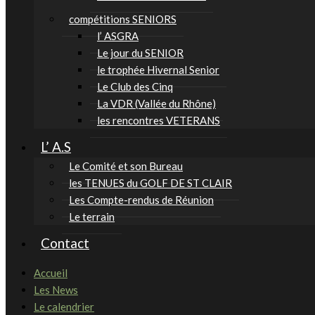
compétitions SENIORS
l’ ASGRA
Le jour du SENIOR
le trophée Hivernal Senior
Le Club des Cinq
La VDR (Vallée du Rhône)
les rencontres VETERANS
L’ A.S
Le Comité et son Bureau
les TENUES du GOLF DE ST CLAIR
Les Compte-rendus de Réunion
Le terrain
Contact
Accueil
Les News
Le calendrier