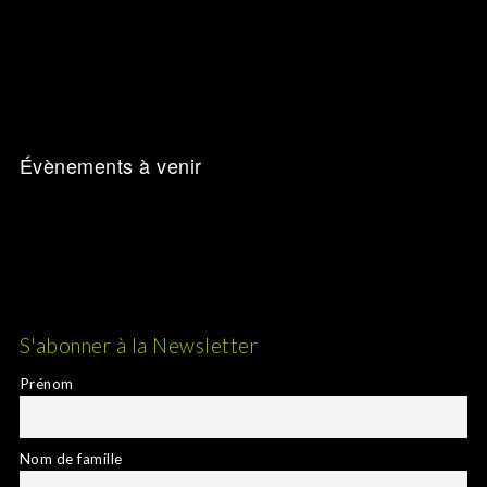
s
É
v
è
n
Évènements à venir
e
m
e
n
t
S'abonner à la Newsletter
s
Prénom
Nom de famille