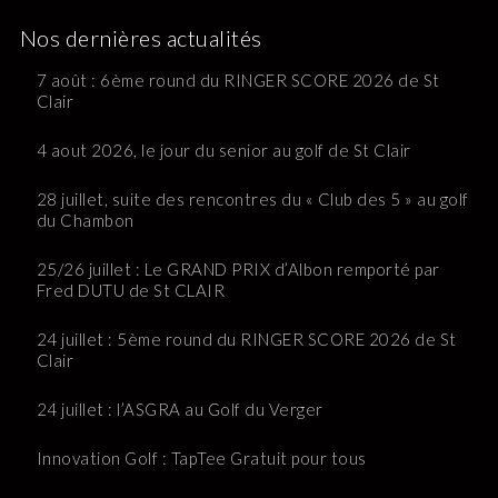
a
e
v
Nos dernières actualités
s
i
7 août : 6ème round du RINGER SCORE 2026 de St
É
Clair
g
v
a
4 aout 2026, le jour du senior au golf de St Clair
è
t
n
28 juillet, suite des rencontres du « Club des 5 » au golf
i
du Chambon
e
o
m
25/26 juillet : Le GRAND PRIX d’Albon remporté par
e
n
Fred DUTU de St CLAIR
n
d
24 juillet : 5ème round du RINGER SCORE 2026 de St
t
Clair
e
v
24 juillet : l’ASGRA au Golf du Verger
u
Innovation Golf : TapTee Gratuit pour tous
e