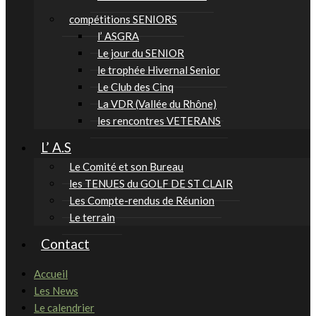
compétitions SENIORS
l’ ASGRA
Le jour du SENIOR
le trophée Hivernal Senior
Le Club des Cinq
La VDR (Vallée du Rhône)
les rencontres VETERANS
L’ A.S
Le Comité et son Bureau
les TENUES du GOLF DE ST CLAIR
Les Compte-rendus de Réunion
Le terrain
Contact
Accueil
Les News
Le calendrier