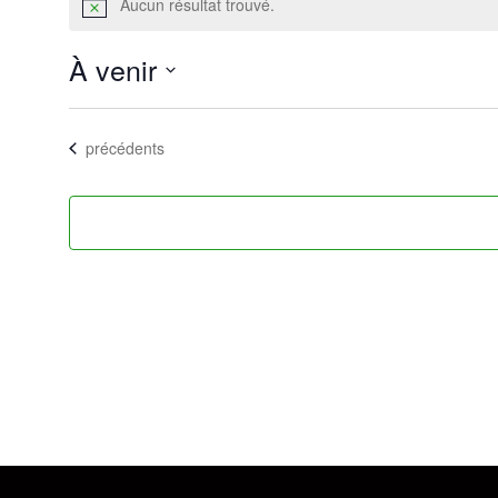
Aucun résultat trouvé.
Notice
À venir
Sélectionnez
une
Évènements
précédents
date.