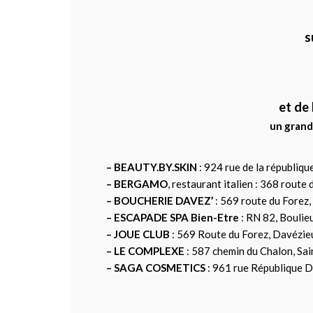
s
et de 
un grand
– BEAUTY.BY.SKIN
: 924 rue de la républiq
– BERGAMO
, restaurant italien : 368 route
– BOUCHERIE DAVEZ’
: 569 route du Forez
– ESCAPADE SPA Bien-Etre
: RN 82, Boulie
– JOUE CLUB
: 569 Route du Forez, Davézie
– LE COMPLEXE
: 587 chemin du Chalon, Sain
– SAGA COSMETICS
: 961 rue République 