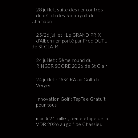
o
t
28 juillet, suite des rencontres
i
du « Club des 5 » au golf du
c
Chambon
e
25/26 juillet : Le GRAND PRIX
d’Albon remporté par Fred DUTU
de St CLAIR
24 juillet : 5ème round du
RINGER SCORE 2026 de St Clair
24 juillet : l’ASGRA au Golf du
Verger
Innovation Golf : TapTee Gratuit
pour tous
mardi 21 juillet, 5ème étape de la
VDR 2026 au golf de Chassieu