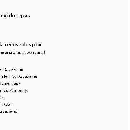
uivi du repas
la remise des prix
 merci à nos sponsors !
ue, Davézieux
 du Forez, Davézieux
, Davézieux
u-lès-Annonay.
ux
t Clair
Davézieux