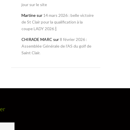
jour sur le site
Martine
sur
14 mars 2026 : belle victoire
de St Clair pour la qualification à la
coupe LADY 2026 🍾
CHIRADE MARC
sur
8 février 2026 :
Assemblée Générale de l’AS du golf de
Saint Clair.
ter