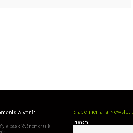
ments à venir
S'abonner à la Newslet
Prénom
 n’y a pas d’évènements à
nir.