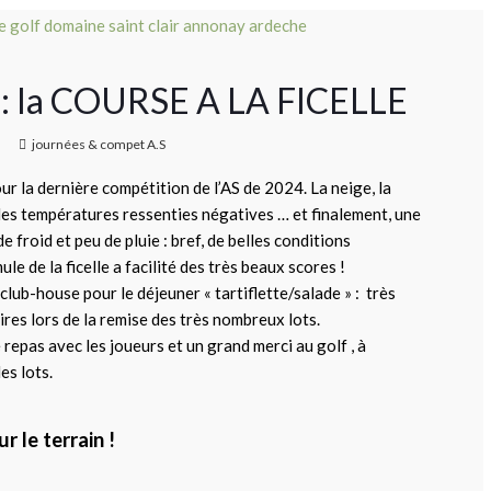
ir : la COURSE A LA FICELLE
journées & compet A.S
r la dernière compétition de l’AS de 2024. La neige, la
 des températures ressenties négatives … et finalement, une
froid et peu de pluie : bref, de belles conditions
ule de la ficelle a facilité des très beaux scores !
club-house pour le déjeuner « tartiflette/salade » : très
ires lors de la remise des très nombreux lots.
repas avec les joueurs et un grand merci au golf , à
es lots.
ur le terrain !