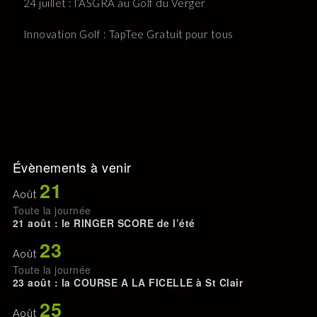
24 juillet : l’ASGRA au Golf du Verger
Innovation Golf : TapTee Gratuit pour tous
Évènements à venir
21
Août
Toute la journée
21 août : le RINGER SCORE de l’été
23
Août
Toute la journée
23 août : la COURSE A LA FICELLE à St Clair
25
Août