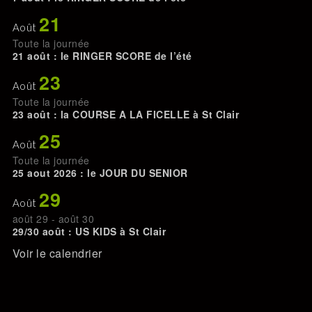
21
Août
Toute la journée
21 août : le RINGER SCORE de l’été
23
Août
Toute la journée
23 août : la COURSE A LA FICELLE à St Clair
25
Août
Toute la journée
25 aout 2026 : le JOUR DU SENIOR
29
Août
août 29
-
août 30
29/30 août : US KIDS à St Clair
Voir le calendrier