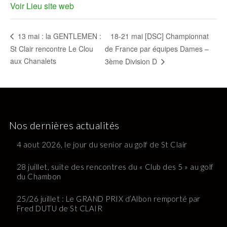
Voir Lieu site web
18-21 mai [DSC] Championnat
13 mai : la GENTLEMEN :
St Clair rencontre Le Clou
de France par équipes Dames –
aux Chanalets
3ème Division D
Nos dernières actualités
4 aout 2026, le jour du senior au golf de St Clair
28 juillet, suite des rencontres du « Club des 5 » au golf
du Chambon
25/26 juillet : Le GRAND PRIX d’Albon remporté par
Fred DUTU de St CLAIR