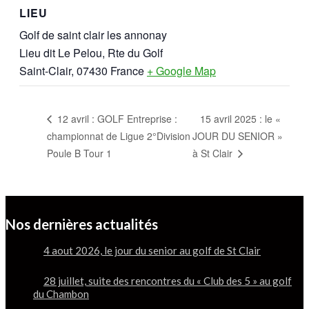
LIEU
Golf de saint clair les annonay
Lieu dit Le Pelou, Rte du Golf
Saint-Clair
,
07430
France
+ Google Map
15 avril 2025 : le «
12 avril : GOLF Entreprise :
championnat de Ligue 2°Division
JOUR DU SENIOR »
Poule B Tour 1
à St Clair
Nos dernières actualités
4 aout 2026, le jour du senior au golf de St Clair
28 juillet, suite des rencontres du « Club des 5 » au golf
du Chambon