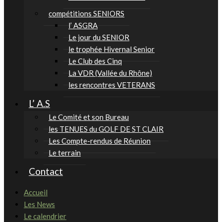
compétitions SENIORS
l’ ASGRA
Le jour du SENIOR
le trophée Hivernal Senior
Le Club des Cinq
La VDR (Vallée du Rhône)
les rencontres VETERANS
L’ A.S
Le Comité et son Bureau
les TENUES du GOLF DE ST CLAIR
Les Compte-rendus de Réunion
Le terrain
Contact
Accueil
Les News
Le calendrier