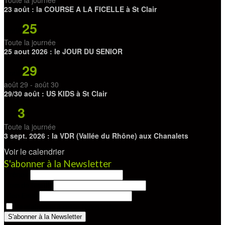
23 août : la COURSE A LA FICELLE à St Clair
25
Août
Toute la journée
25 aout 2026 : le JOUR DU SENIOR
29
Août
août 29
-
août 30
29/30 août : US KIDS à St Clair
3
Sep
Toute la journée
3 sept. 2026 : la VDR (Vallée du Rhône) aux Chanalets
Voir le calendrier
S'abonner à la Newsletter
Prénom
Nom de famille
Mon Email
Je m'abonne à cette Newsletter