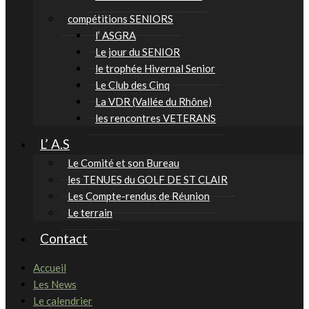
compétitions SENIORS
l’ ASGRA
Le jour du SENIOR
le trophée Hivernal Senior
Le Club des Cinq
La VDR (Vallée du Rhône)
les rencontres VETERANS
L’ A.S
Le Comité et son Bureau
les TENUES du GOLF DE ST CLAIR
Les Compte-rendus de Réunion
Le terrain
Contact
Accueil
Les News
Le calendrier