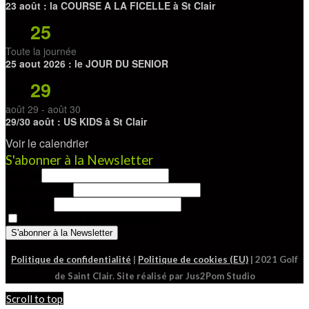
23 août : la COURSE A LA FICELLE à St Clair
25
Août
Toute la journée
25 aout 2026 : le JOUR DU SENIOR
29
Août
août 29
-
août 30
29/30 août : US KIDS à St Clair
Voir le calendrier
S'abonner à la Newsletter
Prénom
Nom de famille
Mon Email
Je m'abonne à cette Newsletter
Politique de confidentialité
|
Politique de cookies (EU)
| 2021 Golf
de Saint Clair. Site réalisé par Jus2Pom Studio
Scroll to top