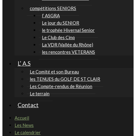
compétitions SENIORS
l’ ASGRA
Le jour du SENIOR
le trophée Hivernal Senior
Le Club des Cinq
La VDR (Vallée du Rhône)
les rencontres VETERANS
L’ A.S
Le Comité et son Bureau
les TENUES du GOLF DE ST CLAIR
Les Compte-rendus de Réunion
Le terrain
Contact
Accueil
Les News
Le calendrier