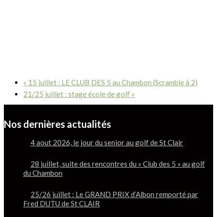
«
15 juillet : LE CLUB DES 5 au Chambon (Scramble à 2)
21/25 juillet : stage école de golf
»
Nos dernières actualités
4 aout 2026, le jour du senior au golf de St Clair
28 juillet, suite des rencontres du « Club des 5 » au golf
du Chambon
25/26 juillet : Le GRAND PRIX d’Albon remporté par
Fred DUTU de St CLAIR