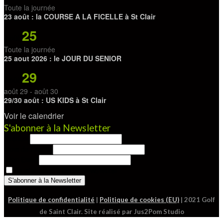
Toute la journée
23 août : la COURSE A LA FICELLE à St Clair
25
Août
Toute la journée
25 aout 2026 : le JOUR DU SENIOR
29
Août
août 29
-
août 30
29/30 août : US KIDS à St Clair
Voir le calendrier
S'abonner à la Newsletter
Prénom
Nom de famille
Mon Email
Je m'abonne à cette Newsletter
Politique de confidentialité
|
Politique de cookies (EU)
| 2021 Golf
de Saint Clair. Site réalisé par Jus2Pom Studio