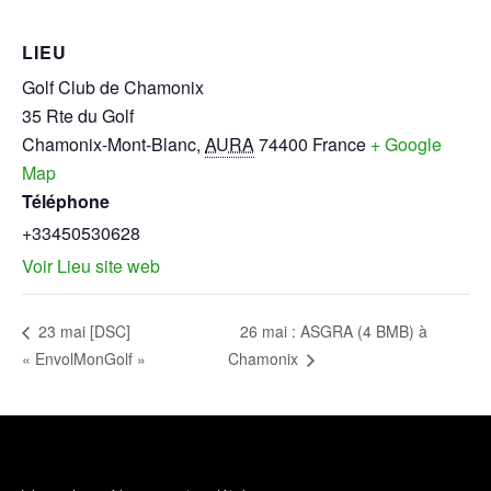
LIEU
Golf Club de Chamonix
35 Rte du Golf
Chamonix-Mont-Blanc
,
AURA
74400
France
+ Google
Map
Téléphone
+33450530628
Voir Lieu site web
26 mai : ASGRA (4 BMB) à
23 mai [DSC]
« EnvolMonGolf »
Chamonix