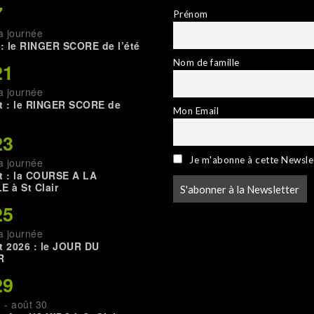
7
Prénom
a journée
 : le RINGER SCORE de l’été
Nom de famille
21
a journée
t : le RINGER SCORE de
Mon Email
23
Je m'abonne à cette Newsle
a journée
t : la COURSE A LA
E à St Clair
25
a journée
t 2026 : le JOUR DU
R
29
9
-
août 30