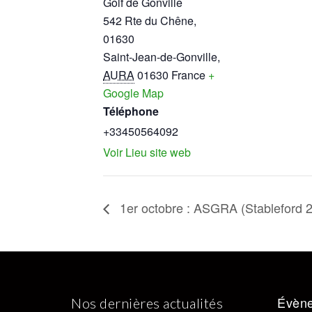
Golf de Gonville
542 Rte du Chêne,
01630
Saint-Jean-de-Gonville
,
AURA
01630
France
+
Google Map
Téléphone
+33450564092
Voir Lieu site web
1er octobre : ASGRA (Stableford 2
Évène
Nos dernières actualités