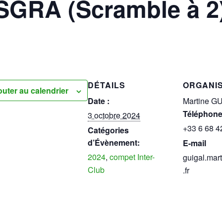
ASGRA (Scramble à 2)
DÉTAILS
ORGANI
outer au calendrier
Date :
Martine G
Téléphon
3 octobre 2024
+33 6 68 4
Catégories
d’Évènement:
E-mail
2024
,
compet Inter-
guigal.ma
Club
.fr