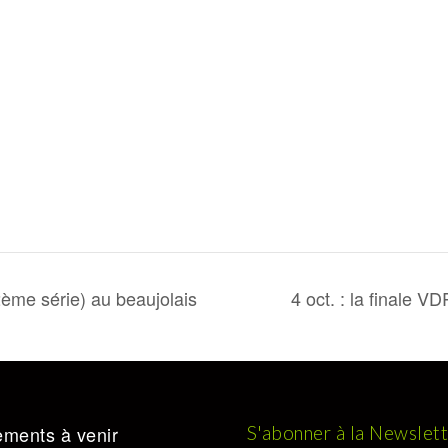
ème série) au beaujolais
4 oct. : la finale 
ments à venir
S'abonner à la Newslet