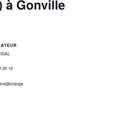
 à Gonville
SATEUR
UIGAL
e
2 20 16
rtine@orange