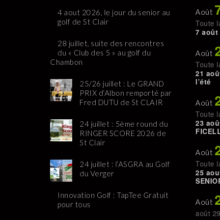
Août
4 aout 2026, le jour du senior au
golf de St Clair
Toute l
7 août
28 juillet, suite des rencontres
du « Club des 5 » au golf du
Août
Chambon
Toute l
21 aoû
l’été
25/26 juillet : Le GRAND
PRIX d’Albon remporté par
Fred DUTU de St CLAIR
Août
Toute l
23 aoû
24 juillet : 5ème round du
FICELL
RINGER SCORE 2026 de
St Clair
Août
Toute l
24 juillet : l’ASGRA au Golf
25 aou
du Verger
SENIO
Innovation Golf : TapTee Gratuit
Août
pour tous
août 2