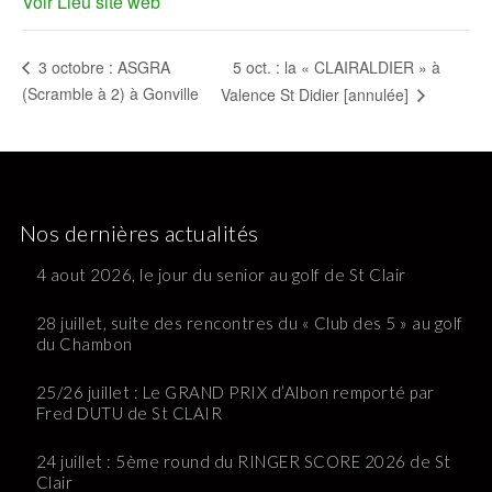
Voir Lieu site web
5 oct. : la « CLAIRALDIER » à
3 octobre : ASGRA
(Scramble à 2) à Gonville
Valence St Didier [annulée]
Nos dernières actualités
4 aout 2026, le jour du senior au golf de St Clair
28 juillet, suite des rencontres du « Club des 5 » au golf
du Chambon
25/26 juillet : Le GRAND PRIX d’Albon remporté par
Fred DUTU de St CLAIR
24 juillet : 5ème round du RINGER SCORE 2026 de St
Clair