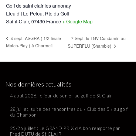
Golf de saint clair les annonay
Lieu dit Le Pelou, Rte du Golf
Saint-Clair
,
07430
France
+ Google Map
7 Sept. le TGV Condamin au
4 sept. ASGRA ( 1/2 finale
Match-Play ) à Charmeil
SUPERFLU (Shamble)
Nos dernières actualités
4 aout 2026, le jour du senior au golf de St Clair
28 juillet, suite des rencontres du « Club des 5 » au golf
du Chambon
25/26 juillet : Le GRAND PRIX d’Albon remporté par
Fred DUTU de St CLAIR