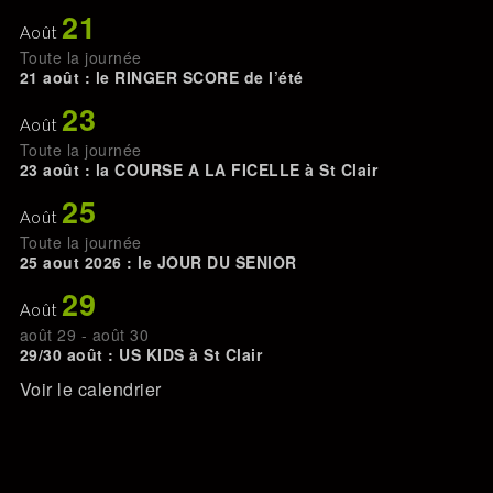
21
Août
Toute la journée
21 août : le RINGER SCORE de l’été
23
Août
Toute la journée
23 août : la COURSE A LA FICELLE à St Clair
25
Août
Toute la journée
25 aout 2026 : le JOUR DU SENIOR
29
Août
août 29
-
août 30
29/30 août : US KIDS à St Clair
Voir le calendrier