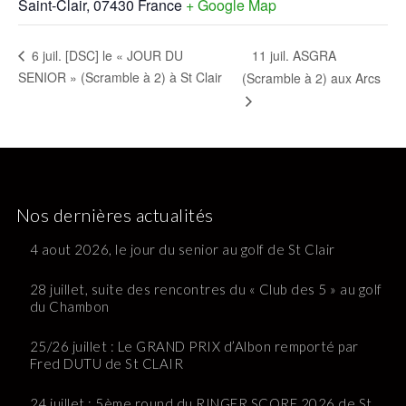
Saint-Clair
,
07430
France
+ Google Map
11 juil. ASGRA
6 juil. [DSC] le « JOUR DU
SENIOR » (Scramble à 2) à St Clair
(Scramble à 2) aux Arcs
Nos dernières actualités
4 aout 2026, le jour du senior au golf de St Clair
28 juillet, suite des rencontres du « Club des 5 » au golf
du Chambon
25/26 juillet : Le GRAND PRIX d’Albon remporté par
Fred DUTU de St CLAIR
24 juillet : 5ème round du RINGER SCORE 2026 de St