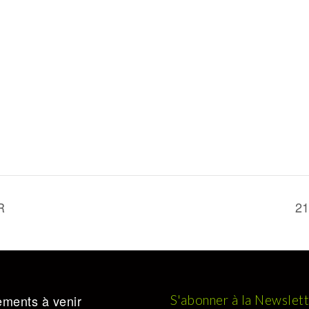
R
21
ments à venir
S'abonner à la Newslet