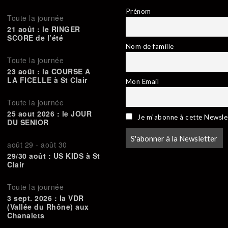
Prénom
Toute la journée
21 août : le RINGER
SCORE de l’été
Nom de famille
Toute la journée
23 août : la COURSE A
LA FICELLE à St Clair
Mon Email
Toute la journée
25 aout 2026 : le JOUR
Je m'abonne à cette Newsle
DU SENIOR
août 29
-
août 30
29/30 août : US KIDS à St
Clair
Toute la journée
3 sept. 2026 : la VDR
(Vallée du Rhône) aux
Chanalets