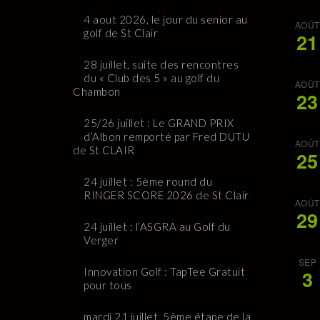
4 aout 2026, le jour du senior au
AOÛT
golf de St Clair
21
28 juillet, suite des rencontres
du « Club des 5 » au golf du
AOÛT
Chambon
23
25/26 juillet : Le GRAND PRIX
d’Albon remporté par Fred DUTU
AOÛT
de St CLAIR
25
24 juillet : 5ème round du
RINGER SCORE 2026 de St Clair
AOÛT
29
24 juillet : l’ASGRA au Golf du
Verger
SEP
Innovation Golf : TapTee Gratuit
3
pour tous
mardi 21 juillet, 5ème étape de la