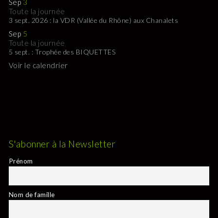
Sep
3
Toute la journée
3 sept. 2026 : la VDR (Vallée du Rhône) aux Chanalets
Sep
5
Toute la journée
5 sept. : Trophée des BIQUETTES
Voir le calendrier
S'abonner à la Newsletter
Prénom
Nom de famille