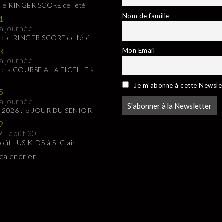
: le RINGER SCORE de l’été
Nom de famille
1
la journée
 : le RINGER SCORE de l’été
Mon Email
3
la journée
 : la COURSE A LA FICELLE à
Je m'abonne à cette Newsle
5
la journée
t 2026 : le JOUR DU SENIOR
9
9
-
août 30
oût : US KIDS à St Clair
 calendrier