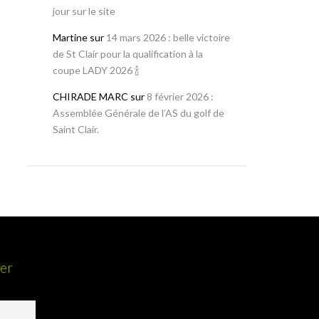
jour sur le site
Martine
sur
14 mars 2026 : belle victoire
de St Clair pour la qualification à la
coupe LADY 2026 🍾
CHIRADE MARC
sur
8 février 2026 :
Assemblée Générale de l’AS du golf de
Saint Clair.
ter