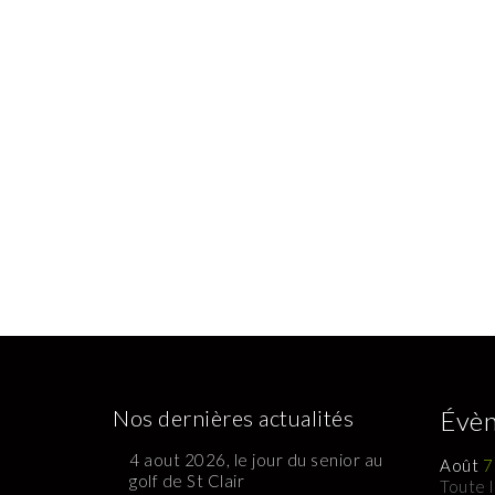
Nos dernières actualités
Évèn
4 aout 2026, le jour du senior au
Août
7
golf de St Clair
Toute 