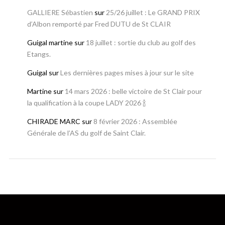
GALLIERE Sébastien
sur
25/26 juillet : Le GRAND PRIX
d’Albon remporté par Fred DUTU de St CLAIR
Guigal martine
sur
18 juillet : sortie du club au golf des
Etangs.
Guigal
sur
Les dernières pages mises à jour sur le site
Martine
sur
14 mars 2026 : belle victoire de St Clair pour
la qualification à la coupe LADY 2026 🍾
CHIRADE MARC
sur
8 février 2026 : Assemblée
Générale de l’AS du golf de Saint Clair.