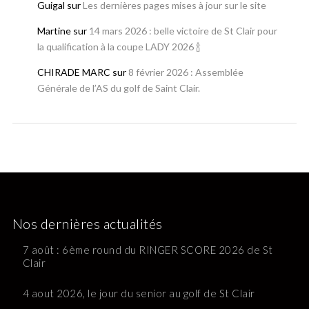
Guigal
sur
Les dernières pages mises à jour sur le site
Martine
sur
14 mars 2026 : belle victoire de St Clair pour
la qualification à la coupe LADY 2026 🍾
CHIRADE MARC
sur
8 février 2026 : Assemblée
Générale de l’AS du golf de Saint Clair.
Nos dernières actualités
7 août : 6ème round du RINGER SCORE 2026 de St
Clair
4 aout 2026, le jour du senior au golf de St Clair