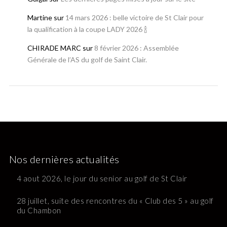
Martine
sur
14 mars 2026 : belle victoire de St Clair pour
la qualification à la coupe LADY 2026 🍾
CHIRADE MARC
sur
8 février 2026 : Assemblée
Générale de l’AS du golf de Saint Clair.
Nos dernières actualités
4 aout 2026, le jour du senior au golf de St Clair
28 juillet, suite des rencontres du « Club des 5 » au golf
du Chambon